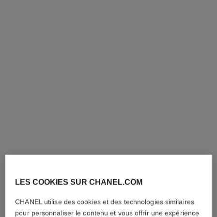
choker souple coco crush
boucles d'oreilles souples
transformables coco crush
Motif matelassé, or blanc 18
carats, diamants
Motif matelassé, or blanc 18
Réf. J13704
carats, diamants
63 000 €
*
Réf. J13714
34 000 €
*
Voir les détails
Voir les détails
LES COOKIES SUR CHANEL.COM
CHANEL utilise des cookies et des technologies similaires
pour personnaliser le contenu et vous offrir une expérience