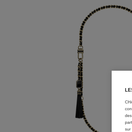
LE
CHA
con
des
par
sur