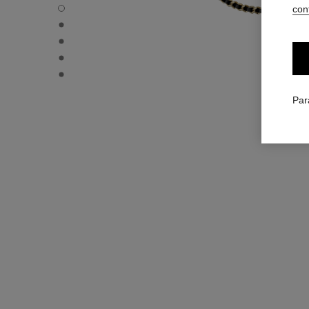
MONTRE PREMIÈRE SAUTOIR-CEINTURE - Vue par défaut - 
conf
MONTRE PREMIÈRE SAUTOIR-CEINTURE - Vue de profil - vo
MONTRE PREMIÈRE SAUTOIR-CEINTURE - Autre vue - voir 
MONTRE PREMIÈRE SAUTOIR-CEINTURE - Vue portée
MONTRE PREMIÈRE SAUTOIR-CEINTURE - Vue portée 2 - vo
Par