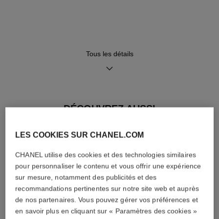
Bracelet en veau mordoré
Calibre 3
motif matelassé avec système
Mouvement mécanique à
interchangeable et boucle
remontage manuel
triple déployante en OR BEIGE
≈ 55 H
18 carats sertie de 23
diamants taille baguette
Tous les détails
(~0,92 carat)
Fonctions
Étanchéité
DÉCOUVREZ AUSSI
Heures, Minutes, Secondes
30 m
LES COOKIES SUR CHANEL.COM
CHANEL utilise des cookies et des technologies similaires
Conseils d'entretien
Mode d'emploi
pour personnaliser le contenu et vous offrir une expérience
sur mesure, notamment des publicités et des
recommandations pertinentes sur notre site web et auprès
de nos partenaires. Vous pouvez gérer vos préférences et
en savoir plus en cliquant sur « Paramètres des cookies »