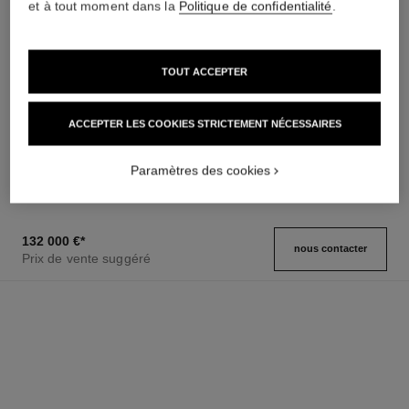
et à tout moment dans la
Politique de confidentialité
.
TOUT ACCEPTER
montre boy·friend squelette
montre boy·friend squelette
Grand modèle, OR BEIGE et
Grand modèle, OR BEIGE,
ACCEPTER LES COOKIES STRICTEMENT NÉCESSAIRES
diamants, bracelet en veau
bracelet en veau motif alligator
Réf. H6595
motif alligator
Réf. H6594
65 600 €
*
47 400 €
*
Paramètres des cookies
Voir les détails
Voir les détails
132 000 €
*
nous contacter
Prix de vente suggéré