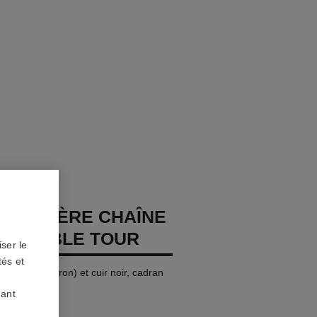
PREMIÈRE CHAÎNE
E DOUBLE TOUR
ser le
tés et
jaune (0,1 micron) et cuir noir, cadran
uant