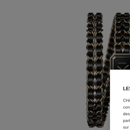
LE
CHA
con
des
par
sur