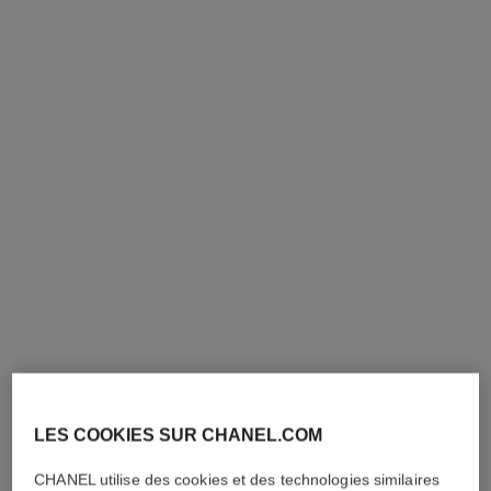
montre j12, 28 mm
montre j12 calibre 12.2, 33 mm
Céramique haute résistance
Céramique haute résistance
noire, acier et diamants
blanche, acier et diamants
Réf. H10135
Réf. H9741
6 850 €
*
9 400 €
*
Voir les détails
Voir les détails
nouveauté
LES COOKIES SUR CHANEL.COM
CHANEL utilise des cookies et des technologies similaires