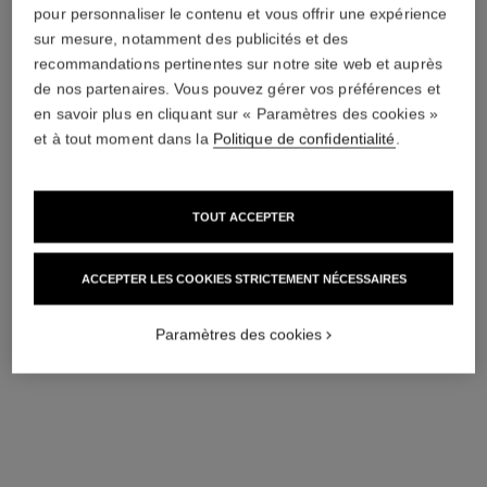
pour personnaliser le contenu et vous offrir une expérience
montre première ruban
montre première coco game
sur mesure, notamment des publicités et des
Or jaune et titane, bracelet
Acier avec revêtement noir et
recommandations pertinentes sur notre site web et auprès
en caoutchouc noir toucher
cuir de veau blanc, cadran
de nos partenaires. Vous pouvez gérer vos préférences et
Réf. H6125
velours, cadran laqué noir
Réf. H11151
laqué noir
5 500 €
*
7 850 €
*
en savoir plus en cliquant sur « Paramètres des cookies »
Voir les détails
Voir les détails
et à tout moment dans la
Politique de confidentialité
.
TOUT ACCEPTER
ACCEPTER LES COOKIES STRICTEMENT NÉCESSAIRES
Paramètres des cookies
montre j12 lunette de diamants
montre j12 calibre 12.2, 33 mm
calibre 12.1, 38 mm
Céramique haute résistance
Céramique haute résistance
noire, acier et diamants