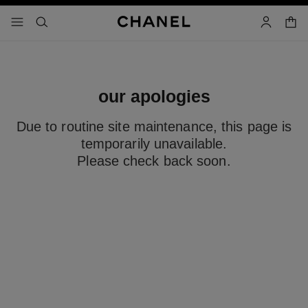
iver le mode contraste élevé
panier
menu principal de navigation
- navigation principale
rechercher
mon compt
our apologies
Due to routine site maintenance, this page is
temporarily unavailable.
Please check back soon.