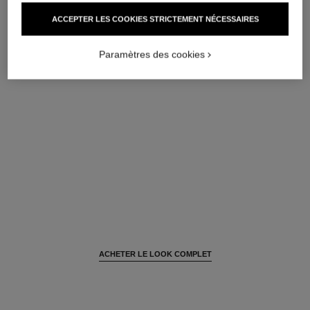
EAU DE TEINT FRAÎCHE AUX MICROBULLES DE
ACCEPTER LES COOKIES STRICTEMENT NÉCESSAIRES
PIGMENTS. EFFET PEAU NUE. BELLE MINE NATURELLE
Réf. 158820
ET LUMINEUSE
MEDIUM LIGHT
Paramètres des cookies
67 €
AJOUTER AU PANIER
ACHETER LE LOOK COMPLET