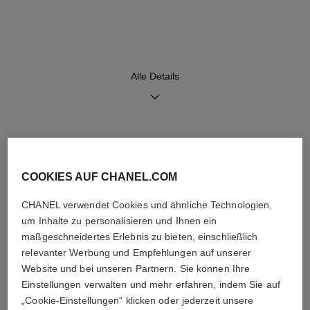
Uhrwerk
Funktionen
Hochpräzisions-Quarzuhrwerk
Stunden, Minuten
Alle Details
Wasserdichtigkeit
30 m
ENTDECKEN SIE AUCH
Pflegehinweise
Bedienungsanleitungen
COOKIES AUF CHANEL.COM
CHANEL verwendet Cookies und ähnliche Technologien,
um Inhalte zu personalisieren und Ihnen ein
maßgeschneidertes Erlebnis zu bieten, einschließlich
relevanter Werbung und Empfehlungen auf unserer
Website und bei unseren Partnern. Sie können Ihre
Einstellungen verwalten und mehr erfahren, indem Sie auf
„Cookie-Einstellungen“ klicken oder jederzeit unsere