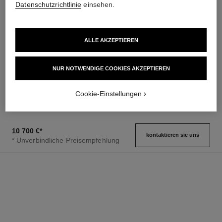
Datenschutzrichtlinie
einsehen.
ALLE AKZEPTIEREN
première édition originale uhr
première sound uhr
Edelstahl mit Gelbvergoldung
Edelstahl mit Gelbvergoldung
NUR NOTWENDIGE COOKIES AKZEPTIEREN
(0,1 Mikron) und schwarzes
(0,1 Mikron) und schwarzes
Ref. H6951
Leder, schwarz lackiertes
Ref. H10166
Leder, schwarz lackiertes
5 650 €
*
14 800 €
*
Zifferblatt
Zifferblatt, Kopfhörer aus
Cookie-Einstellungen
Details anzeigen
Details anzeigen
Edelstahl, die mit schwarzer
und gelbgoldener Farbe
überzogen sind
10 700 €
*
kontaktieren sie uns
* Unverbindliche Preisempfehlung