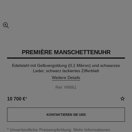
vergrößerter teil des bildes
PREMIÈRE MANSCHETTENUHR
Edelstahl mit Gelbvergoldung (0,1 Mikron) und schwarzes
Leder, schwarz lackiertes Zifferblatt
Weitere Details
Ref. H9861
10 700 €
*
KONTAKTIEREN SIE UNS
↩
* Unverbindliche Preisempfehlung.
Mehr Informationen