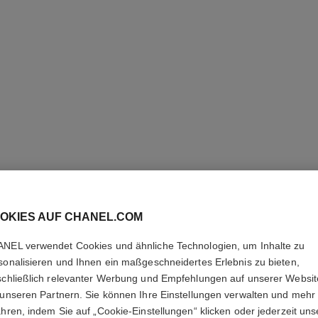
OKIES AUF CHANEL.COM
NEL verwendet Cookies und ähnliche Technologien, um Inhalte zu
PREMIÈR
sonalisieren und Ihnen ein maßgeschneidertes Erlebnis zu bieten,
schließlich relevanter Werbung und Empfehlungen auf unserer Websi
Gelbgold und Diama
 unseren Partnern. Sie können Ihre Einstellungen verwalten und mehr
Armreif aus Gelbg
ahren, indem Sie auf „Cookie-Einstellungen“ klicken oder jederzeit uns
Weitere Details