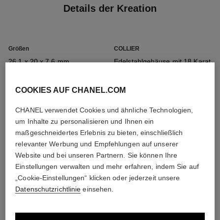
Details der Kreation
Größen
COLLIER
26,1 x 20 x 7,6 mm
Edelstahlgehäuse mit 18 Karat
Gelbvergoldung (0,1 Mikron)
COOKIES AUF CHANEL.COM
Krone
Zifferblatt
CHANEL verwendet Cookies und ähnliche Technologien,
Edelstahlkrone mit 18 Karat
Schwarz lackiertes Zifferblatt
um Inhalte zu personalisieren und Ihnen ein
Gelbvergoldung (0,1 Mikron),
maßgeschneidertes Erlebnis zu bieten, einschließlich
besetzt mit einem Onyx-
relevanter Werbung und Empfehlungen auf unserer
Cabochon
Website und bei unseren Partnern. Sie können Ihre
Einstellungen verwalten und mehr erfahren, indem Sie auf
„Cookie-Einstellungen“ klicken oder jederzeit unsere
Alle Details
Armband
Uhrwerk
Datenschutzrichtlinie
einsehen.
Halskette aus Edelstahl mit 18
Hochpräzisions-Quarzuhrwerk
Karat Gelbvergoldung (0,1
Mikron), die mit schwarzem