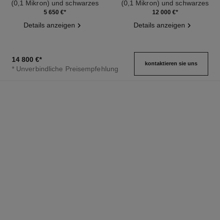
(0,1 Mikron) und schwarzes
(0,1 Mikron) und schwarzes
Ref. H6951
Leder, schwarz lackiertes
Ref. H9860
Leder, schwarz lackiertes
5 650 €
*
12 000 €
*
Zifferblatt
Zifferblatt
Details anzeigen
Details anzeigen
14 800 €
*
kontaktieren sie uns
* Unverbindliche Preisempfehlung