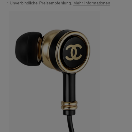
↩
* Unverbindliche Preisempfehlung.
Mehr Informationen