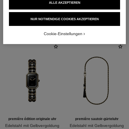
Leder und einem
ALLE AKZEPTIEREN
mattschwarzen Audiokabel
durchflochten ist
NUR NOTWENDIGE COOKIES AKZEPTIEREN
ENTDECKEN SIE AUCH
Cookie-Einstellungen
Funktionen
Wasserdichtigkeit
Stunden, Minuten
30 m
Pflegehinweise
Bedienungsanleitungen
première édition originale uhr
première sautoir-gürteluhr
Edelstahl mit Gelbvergoldung
Edelstahl mit Gelbvergoldung