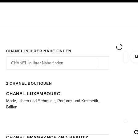
ION
HOCHKONTRAST AKTIVIERT
Exklusiv in den Boutiquen
ONLINE BESTELLEN
Unternehmen
HAUTE COUTURE
MODE
HAUTE
CHANEL IN IHRER NÄHE FINDEN
M
Ergebni
Filter
Geolokalisierung – 
Vorschläge werden unter dieser Suchleiste angezeigt
0 Vorschläge verfügbar
2
CHANEL BOUTIQUEN
CHANEL LUXEMBOURG
Zu den Filtern
Mode, Uhren und Schmuck, Parfums und Kosmetik,
Brillen
BOUTI
CHANEL FRAGRANCE AND BEAUTY