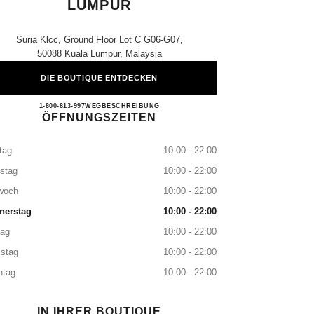
LUMPUR
Suria Klcc, Ground Floor Lot C G06-G07,
50088 Kuala Lumpur, Malaysia
DIE BOUTIQUE ENTDECKEN
CHANEL SURIA KLCC KUALA LUM
1-800-813-997
ANRUFEN
WEGBESCHREIBUNG
ÖFFNUNGSZEITEN
tag
10:00 - 22:00
stag
10:00 - 22:00
woch
10:00 - 22:00
nerstag
10:00 - 22:00
tag
10:00 - 22:00
stag
10:00 - 22:00
ntag
10:00 - 22:00
IN IHRER BOUTIQUE