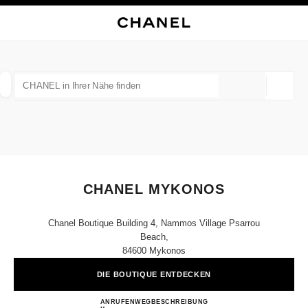
HKONTRAST AKTIVIERT
BOUTIQUEKARTE SCHLIESSEN CHANEL MYKONOS
Hauptnavigation
Suchen
Mei
War
Hauptnavigation
CHANEL IN IHRER NÄHE FINDEN
Geoloka
Vorschläge werden unter dieser Suchleiste angezeigt
0 Vorschläge verfügbar
MODE
BRILLEN
UHREN UND SCHMUCK
PARFUM
Ergebnisse filtern nach:
Filter
CHANEL MYKONOS
Chanel Boutique​ Building 4, Nammos Village Psarrou
Beach,
84600 Mykonos
DIE BOUTIQUE ENTDECKEN
CHANEL MYKONOS
ANRUFEN
+30 2289 022050
WEGBESCHREIBUNG