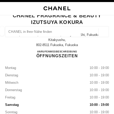
HKONTRAST AKTIVIERT
BOUTIQUEKARTE SCHLIESSEN CHANEL FRAGRANCE & BEAUTY IZUTSUY
Hauptnavigation
Suchen
Mei
War
Hauptnavigation
CHANEL FRAGRANCE & BEAUTY
IZUTSUYA KOKURA
CHANEL IN IHRER NÄHE FINDEN
Geoloka
1-1, Senba-Cho, Kokurakita-Ku, Kitakyushu-Shi, Fukuoka
Vorschläge werden unter dieser Suchleiste angezeigt
0 Vorschläge verfügbar
Kitakyushu,
802-8511 Fukuoka, Fukuoka
CHANEL FRAGRANCE & 
ANRUFEN
093-522-2134
WEGBESCHREIBUNG
MODE
BRILLEN
UHREN UND SCHMUCK
PARFUM
Ergebnisse filtern nach:
Filter
ÖFFNUNGSZEITEN
Montag
10:00 - 19:00
Dienstag
10:00 - 19:00
Mittwoch
10:00 - 19:00
Donnerstag
10:00 - 19:00
Freitag
10:00 - 19:00
Samstag
10:00 - 19:00
Sonntag
10:00 - 19:00