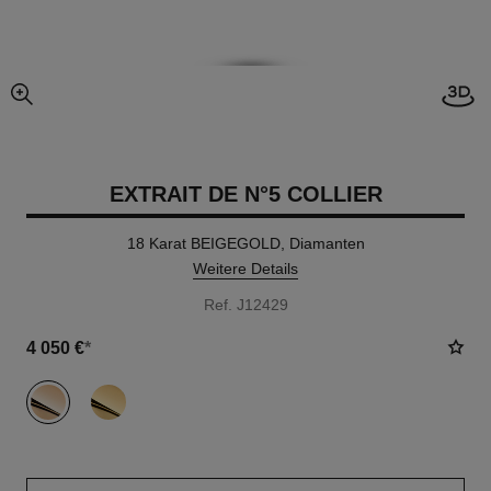
Offe
vergrößerter teil des bildes
EXTRAIT DE N°5 COLLIER
18 Karat BEIGEGOLD, Diamanten
Weitere Details
Ref. J12429
4 050 €
*
variante
(2)