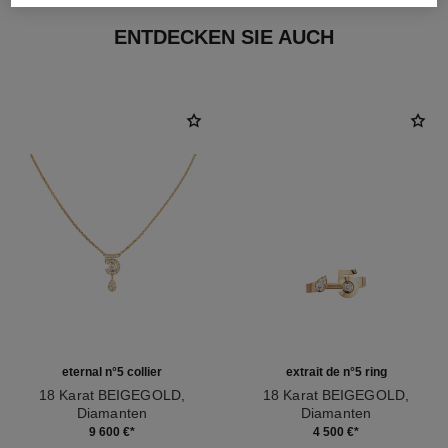
ENTDECKEN SIE AUCH
eternal n°5 collier
extrait de n°5 ring
18 Karat BEIGEGOLD,
18 Karat BEIGEGOLD,
Diamanten
Diamanten
Ref. J12193
Ref. J12400
9 600 €
*
4 500 €
*