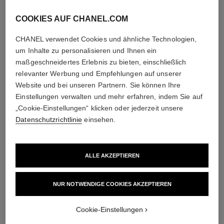
COOKIES AUF CHANEL.COM
diamanten
CHANEL verwendet Cookies und ähnliche Technologien,
um Inhalte zu personalisieren und Ihnen ein
5 Diamanten im Brillantschliff von insgesamt 0,16ct
maßgeschneidertes Erlebnis zu bieten, einschließlich
Die Merkmale jeder Kreation können variieren**
relevanter Werbung und Empfehlungen auf unserer
Website und bei unseren Partnern. Sie können Ihre
Einstellungen verwalten und mehr erfahren, indem Sie auf
„Cookie-Einstellungen“ klicken oder jederzeit unsere
Datenschutzrichtlinie
einsehen.
ALLE AKZEPTIEREN
NUR NOTWENDIGE COOKIES AKZEPTIEREN
material
18 Karat BEIGEGOLD
Cookie-Einstellungen