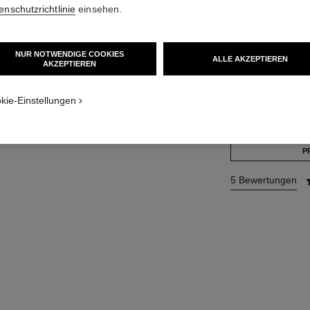
Ref. 126810
enschutzrichtlinie
einsehen.
59 €
NUR NOTWENDIGE COOKIES
ALLE AKZEPTIEREN
AKZEPTIEREN
GRÖSSE
r
100 ml
kie-Einstellungen
Dieses Produkt ist
a
ICH MÖCHTE 
P
5 Bewertungen