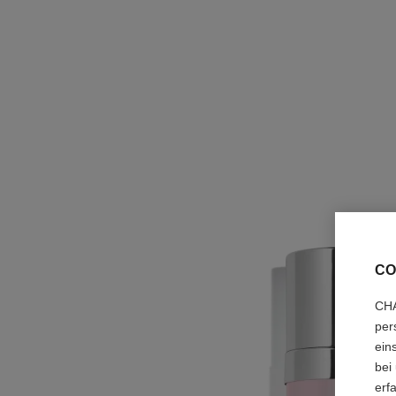
CO
CHA
per
ein
bei
erf