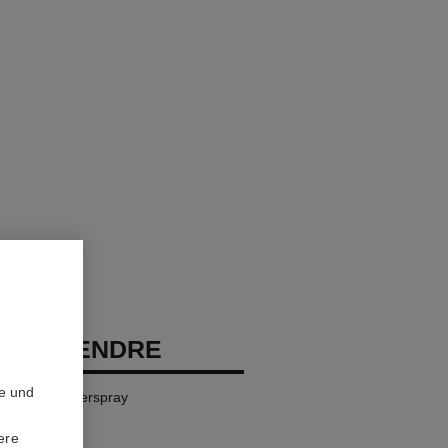
EAU TENDRE
te und
ndendes Körperspray
ere