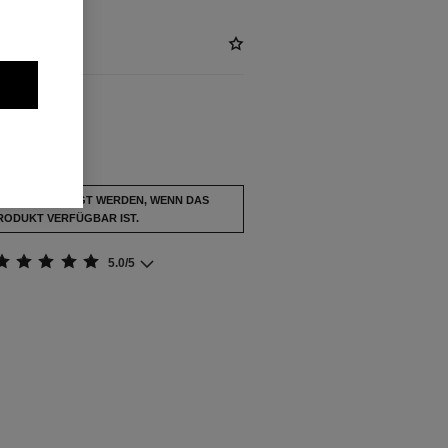
usverkauft.
BENACHRICHTIGT WERDEN, WENN DAS
RODUKT VERFÜGBAR IST.
5.0/5