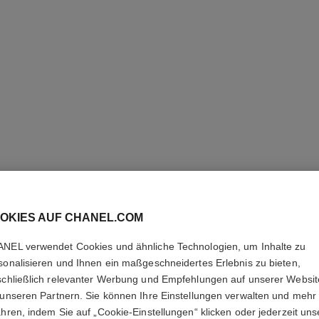
OKIES AUF CHANEL.COM
CHANCE 
NEL verwendet Cookies und ähnliche Technologien, um Inhalte zu
sonalisieren und Ihnen ein maßgeschneidertes Erlebnis zu bieten,
schließlich relevanter Werbung und Empfehlungen auf unserer Websi
Feuchtigkeit Spe
 unseren Partnern. Sie können Ihre Einstellungen verwalten und mehr
Weitere Details
ahren, indem Sie auf „Cookie-Einstellungen“ klicken oder jederzeit uns