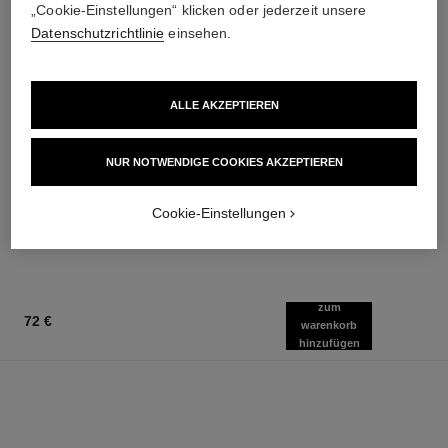
„Cookie-Einstellungen“ klicken oder jederzeit unsere
Datenschutzrichtlinie
einsehen.
ALLE AKZEPTIEREN
ombre essentielle
sublimage la crème texture
universelle
Vielseitiger und
NUR NOTWENDIGE COOKIES AKZEPTIEREN
Langanhaltender Lidschatten
Ultimative Hautpflege
Ref. 181232
Ref. 147550
13 Nuancen verfügbar
445 €
Cookie-Einstellungen
42 €
Zum Warenkorb hinzufügen
Zum Warenkorb hinzufügen
zum
72 €
warenkorb
hinzufügen