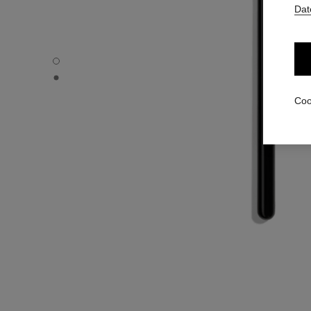
Dat
PINCEAU OMBREUR PLAT N°202 - Standardansicht
PINCEAU OMBREUR PLAT N°202 - Alternative Ansicht 1
Coo