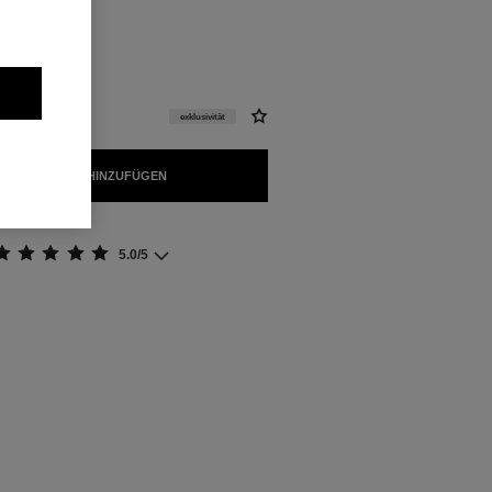
l
exklusivität
 WARENKORB HINZUFÜGEN
5.0/5