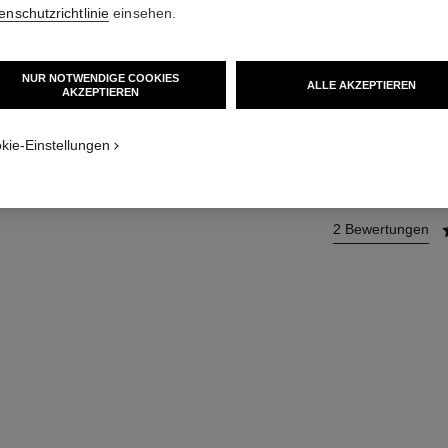
Lidschatten-pinse
enschutzrichtlinie
einsehen.
Weitere Details
Ref. 138853
NUR NOTWENDIGE COOKIES
ALLE AKZEPTIEREN
AKZEPTIEREN
41 €
kie-Einstellungen
ZUM
2 Bewertungen