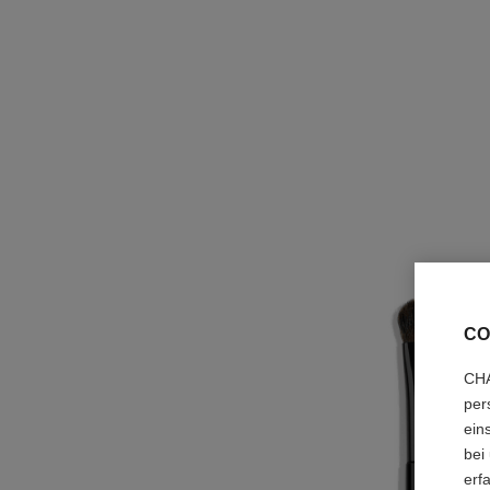
CO
CHA
per
ein
bei
erf