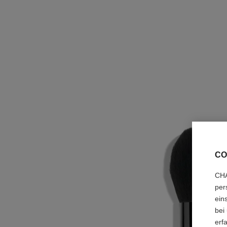
CO
CHA
per
ein
bei
erf