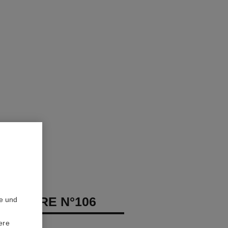
 POUDRE N°106
te und
ere