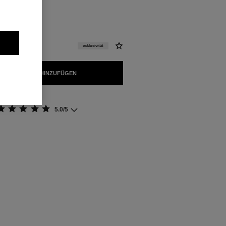
exklusivität
 WARENKORB HINZUFÜGEN
5.0/5