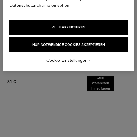
Datenschutzrichtlinie
einsehen.
stylo ombre et contour
gabrielle chanel
ALLE AKZEPTIEREN
3-in-1 Stift: Lidschatten,
Essence Eau de Parfum
Eyeliner und Kajal
Zerstäuber
Ref. 182212
Ref. 120630
8 Nuancen verfügbar
ab
NUR NOTWENDIGE COOKIES AKZEPTIEREN
40 €
92 €
Zum Warenkorb hinzufügen
Zum Warenkorb hinzufügen
Cookie-Einstellungen
zum
31 €
warenkorb
hinzufügen