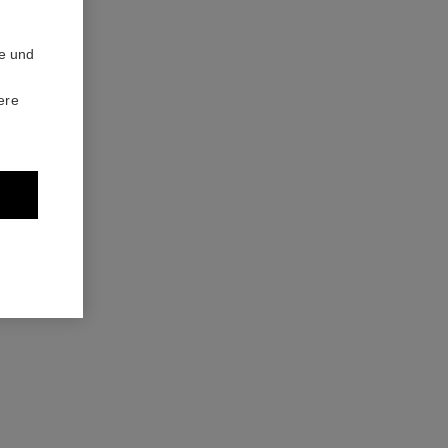
te und
ere