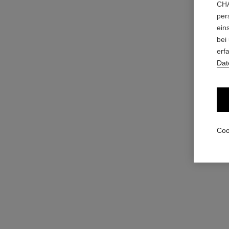
CHA
per
das reinigende und hydratisierende duo
ein
La Mousse 150ml, Hydra Beauty Micro Serum 30m
Ref. 101268
und Kosmetiktasche
bei
171 €
erf
Zum Warenkorb hinzufügen
Dat
Coo