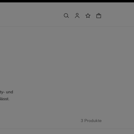
warenkorb
suchen
konto
wunschliste
ty- und
ässt.
3 Produkte