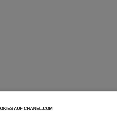
Ref. 101153
180 €
Zum Warenkorb hinzufügen
OKIES AUF CHANEL.COM