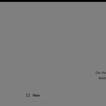
ion
hochkontrast aktiviert
Die Ha
Well
filter