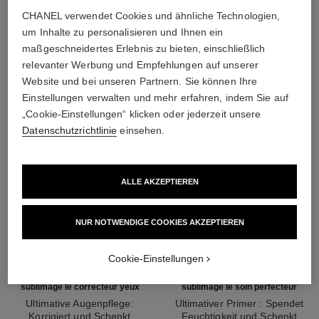
CHANEL verwendet Cookies und ähnliche Technologien,
um Inhalte zu personalisieren und Ihnen ein
DIE PERFEKTE KOMBINATION
maßgeschneidertes Erlebnis zu bieten, einschließlich
relevanter Werbung und Empfehlungen auf unserer
Website und bei unseren Partnern. Sie können Ihre
Einstellungen verwalten und mehr erfahren, indem Sie auf
„Cookie-Einstellungen“ klicken oder jederzeit unsere
Datenschutzrichtlinie
einsehen.
ALLE AKZEPTIEREN
NUR NOTWENDIGE COOKIES AKZEPTIEREN
Cookie-Einstellungen
sublimage le correcteur yeux
sublimage le soin perfecteur
Ultimative Augenpflege:
Ultimativer Primer : Spendet
Korrigiert und Schenkt
Feuchtigkeit und Schenkt