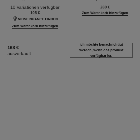
Ref. 131882
Leuchtkraft
Ref. 144270
Leuchtkraft
10 Variationen verfügbar
280 €
105 €
Zum Warenkorb hinzufügen
MEINE NUANCE FINDEN
Zum Warenkorb hinzufügen
ich möchte benachrichtigt
168 €
werden, wenn das produkt
ausverkauft
verfügbar ist.