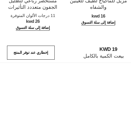
مزيل للماكياج لطيف للعينين
مستحضر رباعي لتظليل
والشفاه
الجفون متعددد التأثيرات
المرجع 133270
المرجع 164268
11 درجات الألوان المتوفرة
16 kwd
26 kwd
إضافة إلى سلة التسوق
إضافة إلى سلة التسوق
19 KWD
إخطاري عند توفر المنتج
بيعت الكمية بالكامل