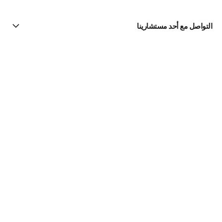
التواصل مع أحد مستشارينا
البحث عن متجر
الرسالة الإخبارية
اشتركوا للحصول على أخبار عن شانيل CHANEL
الاشتراك
مستحضرات الماكياج | Official site