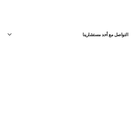
التواصل مع أحد مستشارينا
البحث عن متجر
الرسالة الإخبارية
اشتركوا للحصول على أخبار عن شانيل CHANEL
الاشتراك