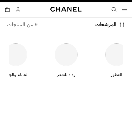
ي
تفعيل التباين العالي
حقيبة ا
البحث
- المتصفح الرئيسي
القائمة- المتصفح الرئيسي
الحساب
المرشحات
9 من المنتجات
العطور
رذاذ للشعر
الحمام والجسم
جديد