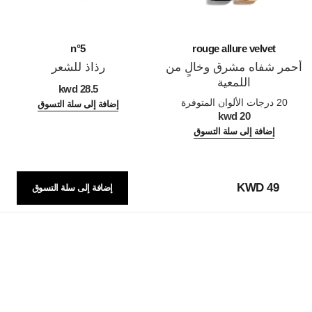
n°5
rouge allure velvet
أحمر شفاه مشرق وخالٍ من
رذاذ للشعر
اللمعية
المرجع 105798
28.5 kwd
المرجع 162580
20 درجات الألوان المتوفرة
إضافة إلى سلة التسوق
20 kwd
إضافة إلى سلة التسوق
49 KWD
إضافة إلى سلة التسوق