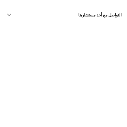
التواصل مع أحد مستشارينا
البحث عن متجر
الرسالة الإخبارية
اشتركوا للحصول على أخبار عن شانيل CHANEL
الاشتراك
لعطور | Official site
للنساء
N°5