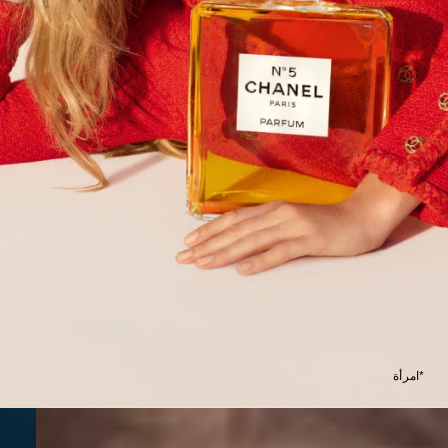
*امرأة