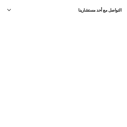
التواصل مع أحد مستشارينا
البحث عن متجر
الرسالة الإخبارية
اشتركوا للحصول على أخبار عن شانيل CHANEL
الاشتراك
Fine Jewelry