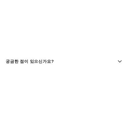
궁금한 점이 있으신가요?
부티크 찾기 | chanel 샤넬
샤넬코리아 유한회사 |주소 : 서울특별시 중구 세종대로9길 41,
11층 (서소문동, 퍼시픽타워) | 사업자등록번호 : 106-81-
29643
대표이사 : 클라우스 헨릭 베스터가드 올데거 | 통신판매업신고
번호 : 제 2016-서울중구-1165호 |
사업자정보조회
패션 & 워치 파인 주얼리
080-805-9628
| 향수 & 뷰티
080-805-9638
|
customer.service@chanel.co.kr
| 호스팅 제