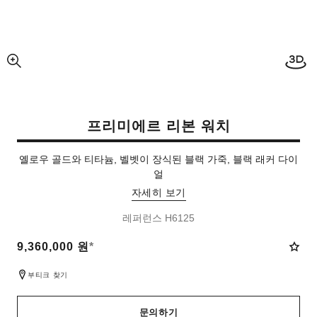
3D 
사진 확대 보기
프리미에르 리본 워치
옐로우 골드와 티타늄, 벨벳이 장식된 블랙 가죽, 블랙 래커 다이
얼
자세히 보기
레퍼런스 H6125
9,360,000 원
*
부티크 찾기
문의하기