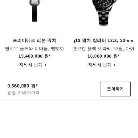
프리미에르 리본 워치
j12 워치 칼리버 12.2, 33mm
옐로우 골드와 티타늄, 벨벳이
견고한 블랙 세라믹, 스틸, 다이
장식된 블랙 가죽, 다이아몬드
아몬드
레퍼런스 H6126
레퍼런스 H9742
19,400,000 원
*
16,000,000 원
*
다이얼
자세히 보기
자세히 보기
9,360,000 원
*
문의하기
권장 소비자가격