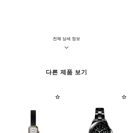
벨벳이 장식된 블랙 러버 스트
초정밀 쿼츠 무브먼트
랩, 18K 옐로우 골드 핀 버클
기능
방수
전체 상세 정보
시, 분
30m
다른 제품 보기
관리 방법
설명서