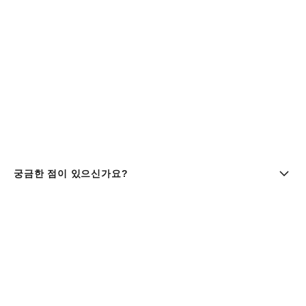
궁금한 점이 있으신가요?
부티크 찾기 | chanel 샤넬
샤넬코리아 유한회사 |주소 : 서울특별시 중구 세종대로9길 41,
11층 (서소문동, 퍼시픽타워) | 사업자등록번호 : 106-81-
29643
대표이사 : 클라우스 헨릭 베스터가드 올데거 | 통신판매업신고
번호 : 제 2016-서울중구-1165호 |
사업자정보조회