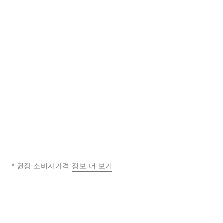
monsieur 워치
monsieur 워치
화이트 골드, 오팔린 다이얼,
플래티늄, Grand Feu 에나멜
점핑 아워, 240° 레트로그레
다이얼, 점핑 아워, 240° 레트
레퍼런스 H6672
레퍼런스 H6597
88,200,000 원
*
129,600,000 원
*
이드 미닛
로그레이드 미닛
자세히 보기
자세히 보기
* 권장 소비자가격
정보 더 보기
↩