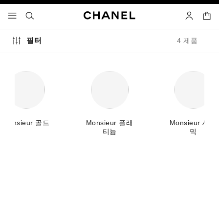
고대비 효과 켜기
장바
메뉴 - 기본 탐색
- 네비게이션
검색
마이 페이
필터
4 제품
Monsieur 골드
Monsieur 플래
Monsieur 세라
티늄
믹