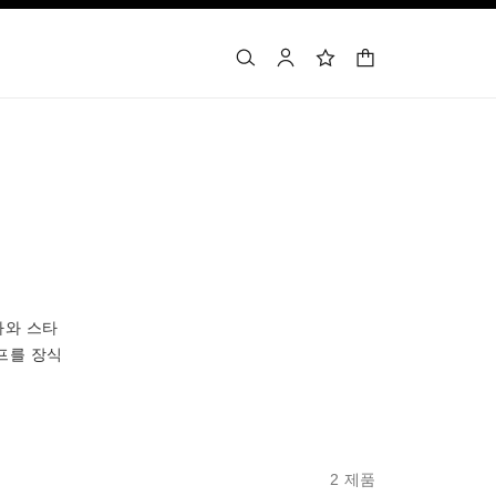
장바구니
검색
마이 페이지
위시리스트
사와 스타
프를 장식
2 제품