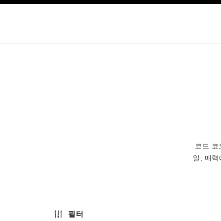
이션
고대비 효과 켜기
코드 코
일, 매
필터