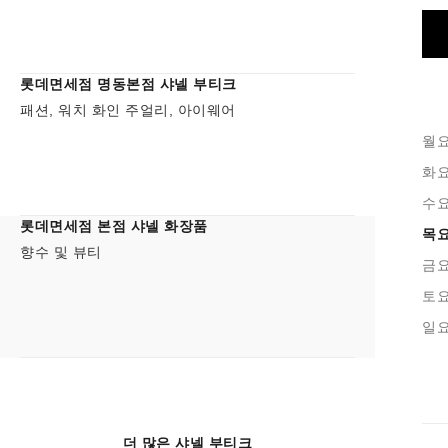
롯데면세점 명동본점 샤넬 부티크
패션, 워치 화인 주얼리, 아이웨어
월
화
수
롯데면세점 본점 샤넬 화장품
목
향수 및 뷰티
금
토
일
더 많은 샤넬 부티크