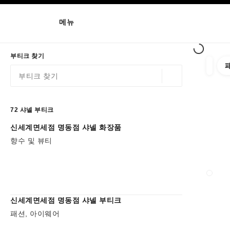
고대비 효과 켜기
메뉴
네비게이션
네비게이션
부티크 찾기
필터 
필터
위치 정보 - 가까운
이 검색 표시줄 아래에 추천이 표시됩니다.
0 추천 사용 가능
72
샤넬 부티크
신세계면세점 명동점 샤넬 화장품
필터로 이동하기
향수 및 뷰티
부티크
신세계면세점 명동점 샤넬 부티크
패션, 아이웨어