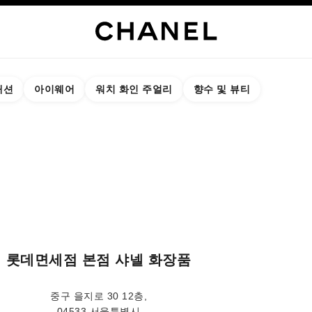
패션
아이웨어
워치 화인 주얼리
향수 및 뷰티
결과:
 부티크 찾기
 카드 닫기 롯데면세점 본점 샤넬 화장품
롯데면세점 본점 샤넬 화장품
중구 을지로 30 12층,
04533 서울특별시