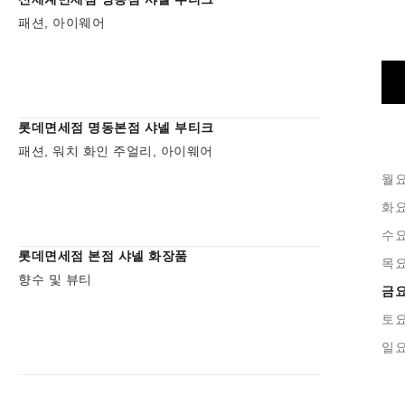
패션, 아이웨어
롯데면세점 명동본점 샤넬 부티크
패션, 워치 화인 주얼리, 아이웨어
월
화
수
롯데면세점 본점 샤넬 화장품
목
향수 및 뷰티
금
토
일