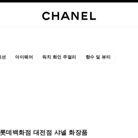
부티크 익스클루시브
하기
하이 주얼리
파인 주얼리
워치
아이웨어
향수
메이크업
스킨케어
패션
아이웨어
워치 화인 주얼리
향수 및 뷰티
결과:
 부티크 찾기
 카드 닫기 롯데백화점 대전점 샤넬 화장품
롯데백화점 대전점 샤넬 화장품