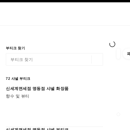
이션
고대비 효과 켜기
부티크 독점-> 
온라인에서 구매
About Chanel
오뜨 꾸뛰르
패션
부티크 찾기
필터 
필터
위치 정보 - 가까운
이 검색 표시줄 아래에 추천이 표시됩니다.
0 추천 사용 가능
72
샤넬 부티크
신세계면세점 명동점 샤넬 화장품
필터로 이동하기
향수 및 뷰티
부티크
신세계면세점 명동점 샤넬 부티크