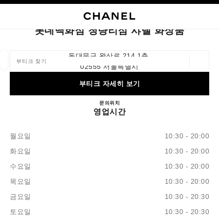
고대비 효과 켜기
부티크 카드 닫기 롯데백화점 청량리점 샤넬 화장품
네비게이션
검색
내
장
네비게이션
롯데백화점 청량리점 샤넬 화장품
부티크 찾기
동대문구 왕산로 214 1층,
위치 정
02555 서울특별시
이 검색 표시줄 아래에 추천이 표시됩니다.
0 추천 사용 가능
부티크 자세히 보기
패션
아이웨어
워치 화인 주얼리
향수 및 뷰티
문의
+82 2 3707 1165
위치
롯데백화점 청량리점 샤넬 화
필터 결과:
필터
영업시간
월요일
10:30 - 20:00
화요일
10:30 - 20:00
수요일
10:30 - 20:00
목요일
10:30 - 20:00
금요일
10:30 - 20:30
토요일
10:30 - 20:30