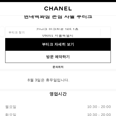
고대비 효과 켜기
부티크 카드 닫기 현대백화점 본점 샤넬 부티크
네비게이션
검색
내
장
네비게이션
현대백화점 본점 샤넬 부티크
부티크 찾기
강남구 압구정로 165 1층,
위치 정
06001 서울특별시
이 검색 표시줄 아래에 추천이 표시됩니다.
0 추천 사용 가능
부티크 자세히 보기
패션
아이웨어
워치 화인 주얼리
향수 및 뷰티
필터 결과:
필터
방문 예약하기
문의
+82 80 805 9628
위치
현대백화점 본점 샤넬 부티크
8월 3일은 휴무일입니다.
영업시간
월요일
10:30 - 20:00
화요일
10:30 - 20:00