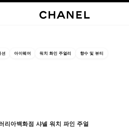
부티크 익스클루시브
하기
하이 주얼리
파인 주얼리
워치
아이웨어
향수
메이크업
스킨케어
패션
아이웨어
워치 화인 주얼리
향수 및 뷰티
결과:
 부티크 찾기
 카드 닫기 갤러리아백화점 샤넬 워치 파인 주얼리 부티크
러리아백화점 샤넬 워치 파인 주얼