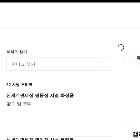
이션
고대비 효과 켜기
부티크 독점-> 
온라인에서 구매
About Chanel
오뜨 꾸뛰르
패션
부티크 찾기
필터 
필터
위치 정보 - 가까운
이 검색 표시줄 아래에 추천이 표시됩니다.
0 추천 사용 가능
72
샤넬 부티크
신세계면세점 명동점 샤넬 화장품
필터로 이동하기
향수 및 뷰티
부티크
갤
신세계면세점 명동점 샤넬 부티크