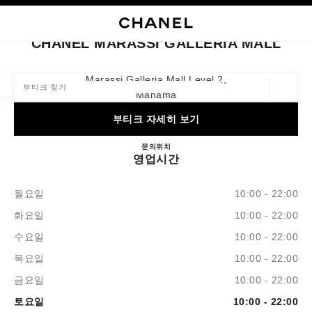
고대비 효과 켜기
부티크 카드 닫기 CHANEL MARASSI GALLERIA MALL
네비게이션
검색
내
장
네비게이션
CHANEL MARASSI GALLERIA MALL
부티크 찾기
Marassi Galleria Mall Level 2,
위치 정
Manama
이 검색 표시줄 아래에 추천이 표시됩니다.
0 추천 사용 가능
부티크 자세히 보기
패션
아이웨어
워치 화인 주얼리
향수 및 뷰티
CHANEL MARASSI GALLER
문의
+973 7793 8200
위치
필터 결과:
필터
영업시간
월요일
10:00 - 22:00
화요일
10:00 - 22:00
수요일
10:00 - 22:00
목요일
10:00 - 22:00
금요일
10:00 - 22:00
토요일
10:00 - 22:00