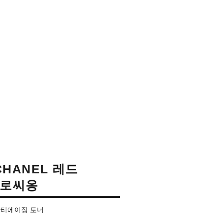
 CHANEL 레드
 로씨옹
티에이징 토너