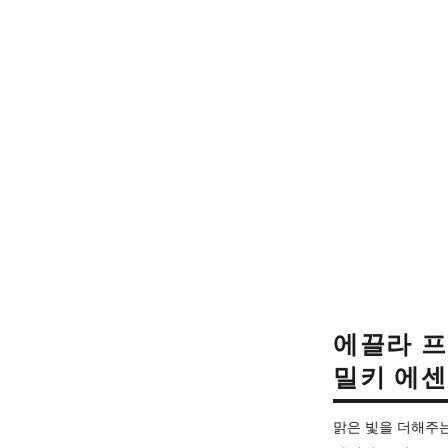
에끌라 
밀키 에
맑은 빛을 더해주는