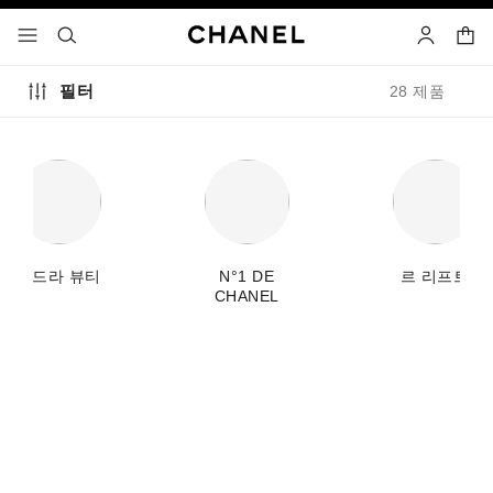
고대비 효과 켜기
장바
메뉴 - 기본 탐색
- 네비게이션
검색
마이 페이
필터
28 제품
이드라 뷰티
N°1 DE
르 리프트
CHANEL