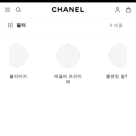
고대비 효과 켜기
장바
메뉴 - 기본 탐색
- 네비게이션
검색
마이 페이
필터
6 제품
수블리마지
에끌라 프리미
클렌징 컬렉션
에