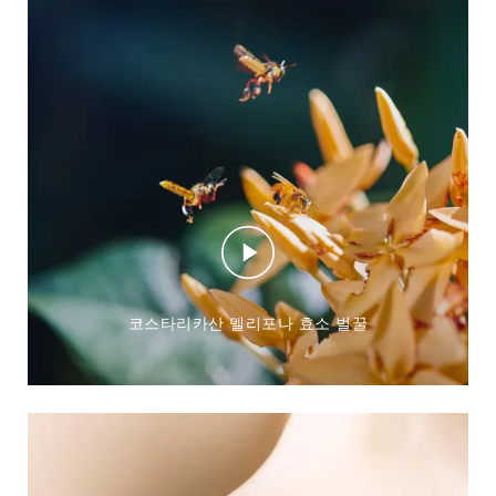
코스타리카산 멜리포나 효소 벌꿀