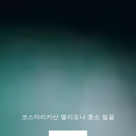
코스타리카산 멜리포나 효소 벌꿀