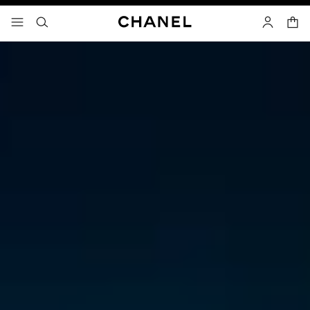
고대비 효과 켜기
장바
메뉴 - 기본 탐색
- 네비게이션
검색
마이 페이