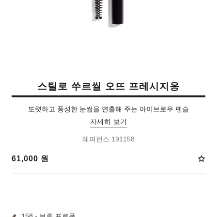
스틸로 쑤르씰 오뜨 프레시지옹
또렷하고 풍성한 눈썹을 연출해 주는 아이브로우 펜슬
자세히 보기
레퍼런스 191158
61,000 원
9 선택 가능한 컬러:
158 - 브륀 프로퐁