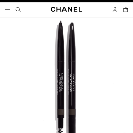
고대비 효과 켜기
장바
메뉴 - 기본 탐색
- 네비게이션
검색
마이 페이