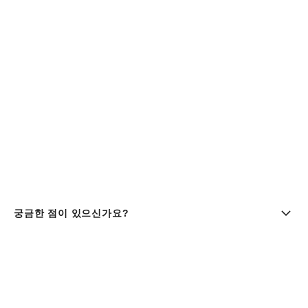
궁금한 점이 있으신가요?
부티크 찾기 | chanel 샤넬
샤넬코리아 유한회사 |주소 : 서울특별시 중구 세종대로9길 41,
11층 (서소문동, 퍼시픽타워) | 사업자등록번호 : 106-81-