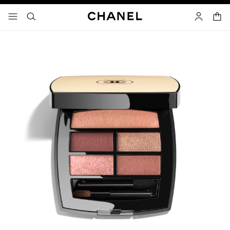
고대비 효과 켜기
장바
메뉴 - 기본 탐색
- 네비게이션
검색
마이 페이