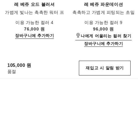
레 베쥬 오드 블러셔
레 베쥬 파운데이션
가볍게 빛나는 촉촉한 워터 프
촉촉하고 가볍게 피팅되는 초밀
레시 블러셔
착 파운데이션 Spf 25/pa+++
레퍼런스 184930
레퍼런스 184410
이용 가능한 컬러 4
이용 가능한 컬러 9
76,000 원
96,000 원
장바구니에 추가하기
나에게 어울리는 컬러 찾기
장바구니에 추가하기
105,000 원
재입고 시 알림 받기
품절