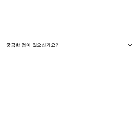
궁금한 점이 있으신가요?
부티크 찾기 | chanel 샤넬
샤넬코리아 유한회사 |주소 : 서울특별시 중구 세종대로9길 41,
11층 (서소문동, 퍼시픽타워) | 사업자등록번호 : 106-81-
29643
대표이사 : 클라우스 헨릭 베스터가드 올데거 | 통신판매업신고
번호 : 제 2016-서울중구-1165호 |
사업자정보조회
패션 & 워치 파인 주얼리
080-805-9628
| 향수 & 뷰티
080-805-9638
|
customer.service@chanel.co.kr
| 호스팅 제
공자 : 아마존
현금 등 구매에 관하여 한국결제네트웍스 유한회사(02-004-