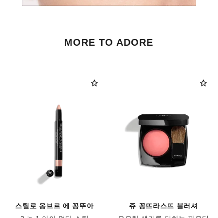
MORE TO ADORE
스틸로 옹브르 에 꽁뚜아
쥬 꽁뜨라스뜨 블러셔