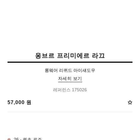
옹브르 프리미에르 라끄
롱웨어 리퀴드 아이섀도우
자세히 보기
레퍼런스 175026
57,000 원
4 선택 가능한 컬러:
26 - 쿼츠 로즈