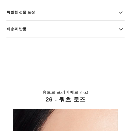
특별한 선물 포장
배송과 반품
옹브르 프리미에르 라끄
26 - 쿼츠 로즈