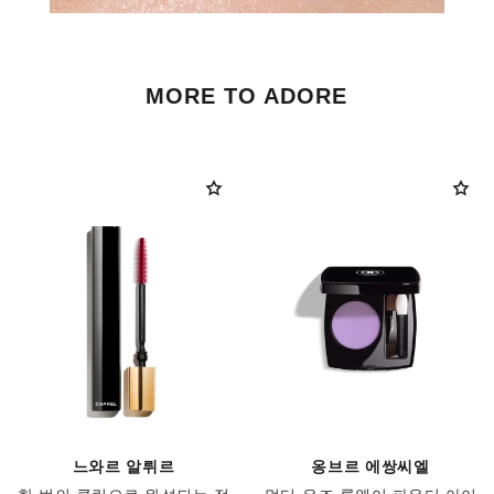
MORE TO ADORE
느와르 알뤼르
옹브르 에쌍씨엘