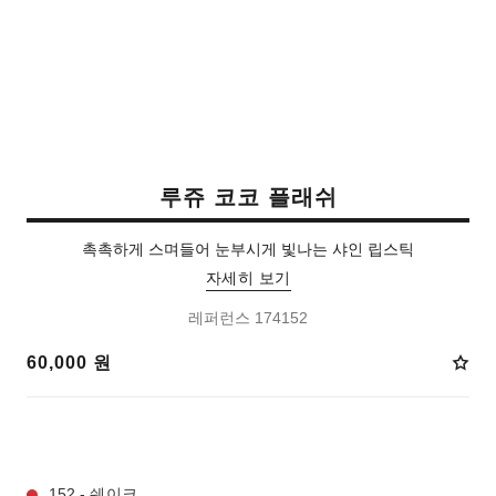
루쥬 코코 플래쉬
촉촉하게 스며들어 눈부시게 빛나는 샤인 립스틱
자세히 보기
레퍼런스 174152
60,000 원
33 선택 가능한 컬러:
152 - 쉐이크