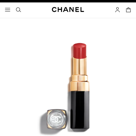
고대비 효과 켜기
장바
메뉴 - 기본 탐색
- 네비게이션
검색
마이 페이