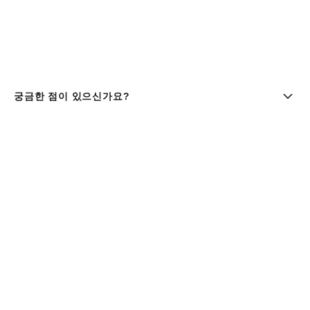
궁금한 점이 있으신가요?
부티크 찾기 | chanel 샤넬
샤넬코리아 유한회사 |주소 : 서울특별시 중구 세종대로9길 41,
11층 (서소문동, 퍼시픽타워) | 사업자등록번호 : 106-81-
29643
대표이사 : 클라우스 헨릭 베스터가드 올데거 | 통신판매업신고
번호 : 제 2016-서울중구-1165호 |
사업자정보조회
패션 & 워치 파인 주얼리
080-805-9628
| 향수 & 뷰티
080-805-9638
|
customer.service@chanel.co.kr
| 호스팅 제
공자 : 아마존
현금 등 구매에 관하여 한국결제네트웍스 유한회사(02-004-