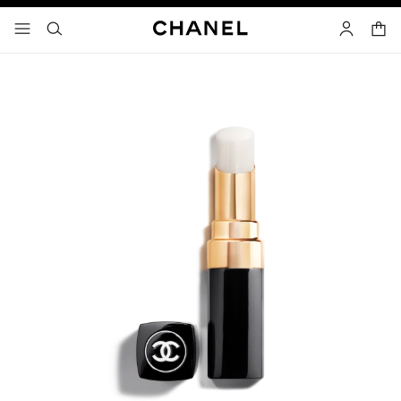
고대비 효과 켜기
장바
메뉴 - 기본 탐색
- 네비게이션
검색
마이 페이