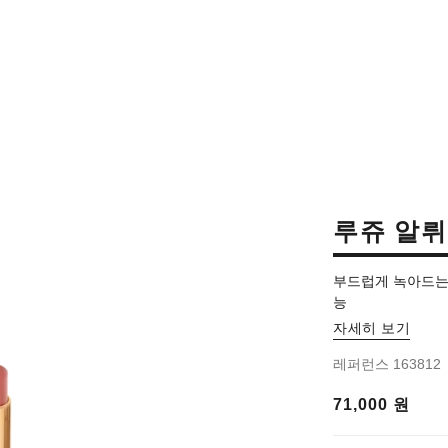
루쥬 알
부드럽게 녹아드는 
능
자세히 보기
레퍼런스 163812
71,000 원