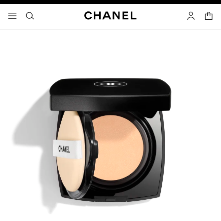
고대비 효과 켜기
장바
메뉴 - 기본 탐색
- 네비게이션
검색
마이 페이