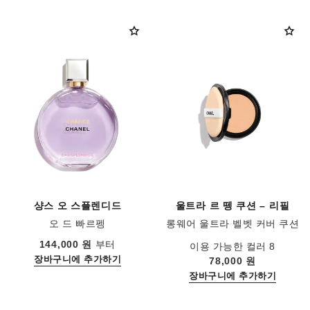
샹스 오 스플렌디드
울트라 르 뗑 쿠션 – 리필
오 드 빠르펭
롱웨어 울트라 벨벳 커버 쿠션
레퍼런스 136220
수분감 – 결점 없는 피니쉬
레퍼런스 132762
144,000 원
부터
이용 가능한 컬러 8
장바구니에 추가하기
78,000 원
장바구니에 추가하기