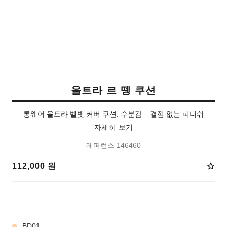
울트라 르 뗑 쿠션
롱웨어 울트라 벨벳 커버 쿠션. 수분감 – 결점 없는 피니쉬
자세히 보기
레퍼런스 146460
112,000 원
8 선택 가능한 컬러:
BD01