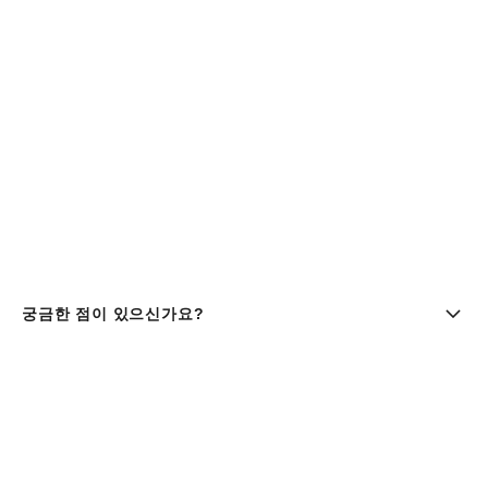
궁금한 점이 있으신가요?
부티크 찾기 | chanel 샤넬
샤넬코리아 유한회사 |주소 : 서울특별시 중구 세종대로9길 41,
11층 (서소문동, 퍼시픽타워) | 사업자등록번호 : 106-81-
29643